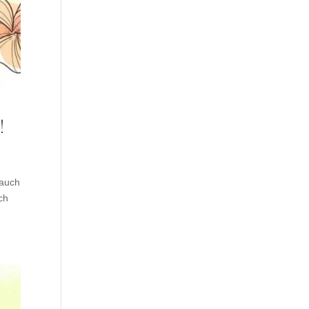
!
 auch
ch