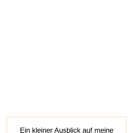
Hallo ihr Lieben! Ich freue mich riesig, Euch hier
bald meine Kreationen vorstellen zu dürfen. Die...
Ein kleiner Ausblick auf meine